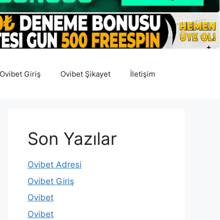
Ovibet Giriş
Ovibet Şikayet
İletişim
Son Yazılar
Ovibet Adresi
Ovibet Giriş
Ovibet
Ovibet