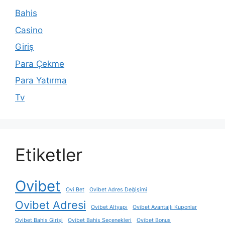
Bahis
Casino
Giriş
Para Çekme
Para Yatırma
Tv
Etiketler
Ovibet
Ovi Bet
Ovibet Adres Değişimi
Ovibet Adresi
Ovibet Altyapı
Ovibet Avantajlı Kuponlar
Ovibet Bahis Girişi
Ovibet Bahis Seçenekleri
Ovibet Bonus