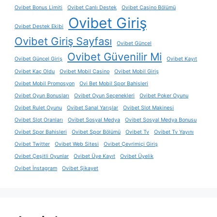
Ovibet Bonus Limiti
Ovibet Canlı Destek
Ovibet Casino Bölümü
Ovibet Giriş
Ovibet Destek Ekibi
Ovibet Giriş Sayfası
Ovibet Güncel
Ovibet Güvenilir Mi
Ovibet Güncel Giriş
Ovibet Kayıt
Ovibet Kaç Oldu
Ovibet Mobil Casino
Ovibet Mobil Giriş
Ovibet Mobil Promosyon
Ovi Bet Mobil Spor Bahisleri
Ovibet Oyun Bonusları
Ovibet Oyun Seçenekleri
Ovibet Poker Oyunu
Ovibet Rulet Oyunu
Ovibet Sanal Yarışlar
Ovibet Slot Makinesi
Ovibet Slot Oranları
Ovibet Sosyal Medya
Ovibet Sosyal Medya Bonusu
Ovibet Spor Bahisleri
Ovibet Spor Bölümü
Ovibet Tv
Ovibet Tv Yayını
Ovibet Twitter
Ovibet Web Sitesi
Ovibet Çevrimiçi Giriş
Ovibet Çeşitli Oyunlar
Ovibet Üye Kayıt
Ovibet Üyelik
Ovibet İnstagram
Ovibet Şikayet