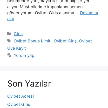
bölümünde yarışmayla ilgili tüm bilgiler yer
alıyor. Müşterilerime kuponlarını hemen
gösteriyorum. Ovibet Giriş alanıma …
Devamını
oku
Kategoriler
Giriş
Etiketler
Ovibet Bonus Limiti
,
Ovibet Giriş
,
Ovibet
Üye Kayıt
Yorum yap
Son Yazılar
Ovibet Adresi
Ovibet Giriş