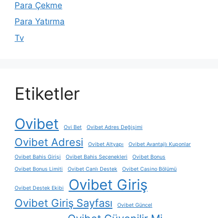
Para Çekme
Para Yatırma
Tv
Etiketler
Ovibet
Ovi Bet
Ovibet Adres Değişimi
Ovibet Adresi
Ovibet Altyapı
Ovibet Avantajlı Kuponlar
Ovibet Bahis Girişi
Ovibet Bahis Seçenekleri
Ovibet Bonus
Ovibet Bonus Limiti
Ovibet Canlı Destek
Ovibet Casino Bölümü
Ovibet Giriş
Ovibet Destek Ekibi
Ovibet Giriş Sayfası
Ovibet Güncel