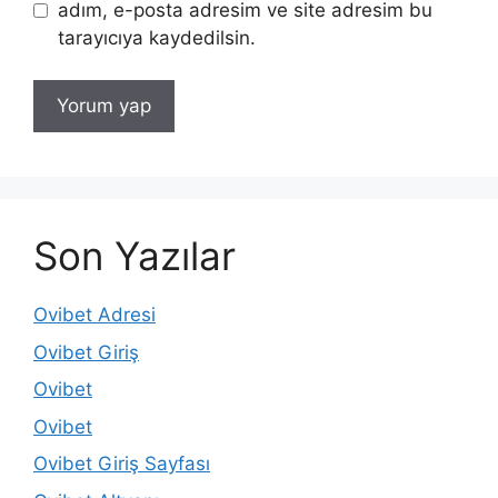
adım, e-posta adresim ve site adresim bu
tarayıcıya kaydedilsin.
Son Yazılar
Ovibet Adresi
Ovibet Giriş
Ovibet
Ovibet
Ovibet Giriş Sayfası