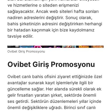
ve hizmetlerine o siteden erişmenizi
sağlayacaktır. Ancak web siteleri hafta sonları
nadiren adreslerini değiştirir. Sonuç olarak,
bahis şirketinizin adresini değiştirirken herhangi
bir hatadan kaçınmak için bize kaydolmanız
tavsiye edilir.
Ovibet Giriş Promosyonu
Ovibet Giriş Promosyonu
Ovibet canlı bahis ofisini ziyaret ettiğinizde özel
avantajlar sunarak kayıt işlemleriyle ilgili bir
güncelleme sağlar. Her alanda sürekli olarak ek
gelir fırsatları yaratan şirket, sektörde önemli
ses getirdi. Sektörün düzenlemeleri yıllar içinde
önemli değişikliklere uğradı. Birinci sınıf canlı