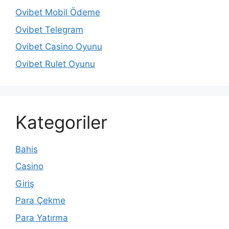
Ovibet Mobil Ödeme
Ovibet Telegram
Ovibet Casino Oyunu
Ovibet Rulet Oyunu
Kategoriler
Bahis
Casino
Giriş
Para Çekme
Para Yatırma