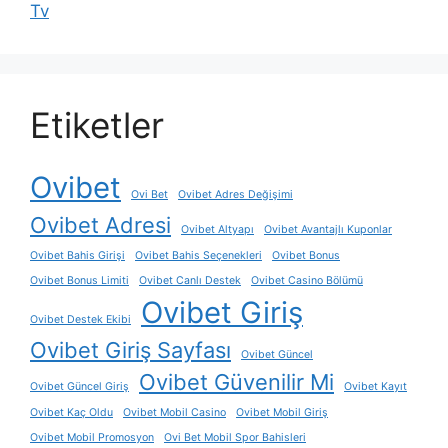
Tv
Etiketler
Ovibet
Ovi Bet
Ovibet Adres Değişimi
Ovibet Adresi
Ovibet Altyapı
Ovibet Avantajlı Kuponlar
Ovibet Bahis Girişi
Ovibet Bahis Seçenekleri
Ovibet Bonus
Ovibet Bonus Limiti
Ovibet Canlı Destek
Ovibet Casino Bölümü
Ovibet Giriş
Ovibet Destek Ekibi
Ovibet Giriş Sayfası
Ovibet Güncel
Ovibet Güvenilir Mi
Ovibet Güncel Giriş
Ovibet Kayıt
Ovibet Kaç Oldu
Ovibet Mobil Casino
Ovibet Mobil Giriş
Ovibet Mobil Promosyon
Ovi Bet Mobil Spor Bahisleri