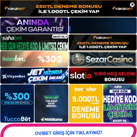
×
OVIBET GİRİŞ İÇİN TIKLAYINIZ!