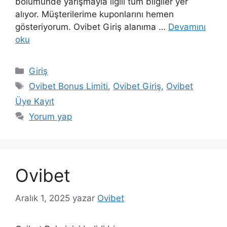
bölümünde yarışmayla ilgili tüm bilgiler yer
alıyor. Müşterilerime kuponlarını hemen
gösteriyorum. Ovibet Giriş alanıma …
Devamını
oku
Kategoriler
Giriş
Etiketler
Ovibet Bonus Limiti
,
Ovibet Giriş
,
Ovibet
Üye Kayıt
Yorum yap
Ovibet
Aralık 1, 2025
yazar
Ovibet