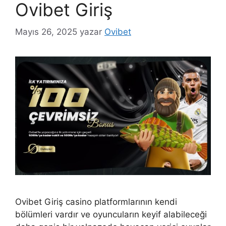
Ovibet Giriş
Mayıs 26, 2025
yazar
Ovibet
Ovibet Giriş casino platformlarının kendi
bölümleri vardır ve oyuncuların keyif alabileceği