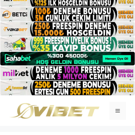
İçeriğe
atla
Menü