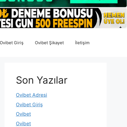
Ovibet Giriş
Ovibet Şikayet
İletişim
Son Yazılar
Ovibet Adresi
Ovibet Giriş
Ovibet
Ovibet