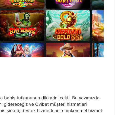
a bahis tutkununun dikkatini çekti. Bu yazımızda
ı gidereceğiz ve Ovibet müşteri hizmetleri
his şirketi, destek hizmetlerinin mükemmel hizmet