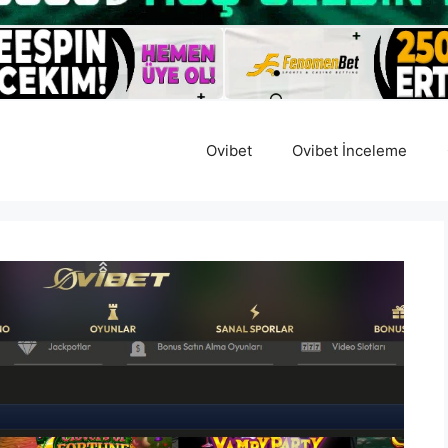
Ovibet
Ovibet İnceleme